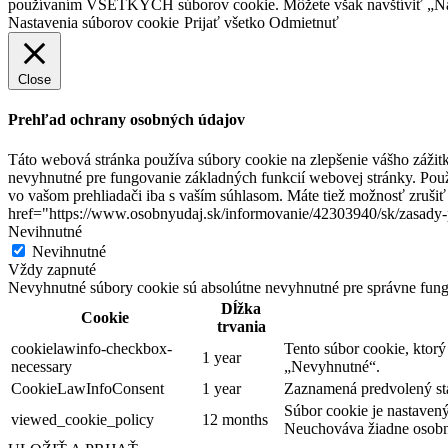
používaním VŠETKÝCH súborov cookie. Môžete však navštíviť „Nast
Nastavenia súborov cookie
Prijať všetko
Odmietnuť
Close
Prehľad ochrany osobných údajov
Táto webová stránka používa súbory cookie na zlepšenie vášho zážit
nevyhnutné pre fungovanie základných funkcií webovej stránky.
Použ
vo vašom prehliadači iba s vaším súhlasom.
Máte tiež možnosť zrušiť 
href="https://www.osobnyudaj.sk/informovanie/42303940/sk/zasady
Nevihnutné
Nevihnutné
Vždy zapnuté
Nevyhnutné súbory cookie sú absolútne nevyhnutné pre správne fung
Dĺžka
Cookie
trvania
cookielawinfo-checkbox-
Tento súbor cookie, ktor
1 year
necessary
„Nevyhnutné“.
CookieLawInfoConsent
1 year
Zaznamená predvolený stav
Súbor cookie je nastaven
viewed_cookie_policy
12 months
Neuchováva žiadne osobn