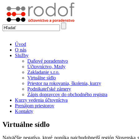
Úvod
O nás
Služby
Daňové poradenstvo
Účtovníctvo, Mzdy
Zakladanie s.r.o.
Virtuálne sídlo
Priestor na rokovania, školenia, kurzy
Podnikateľské zámery
Zápis dopravcov do obchodného registra
Kurzy vedenia účtovníctva
Prenájom priestorov
Kontakty
Virtuálne sídlo
Najväčšie negatíva, ktoré ponúka najchudobnejší región Slovenska 