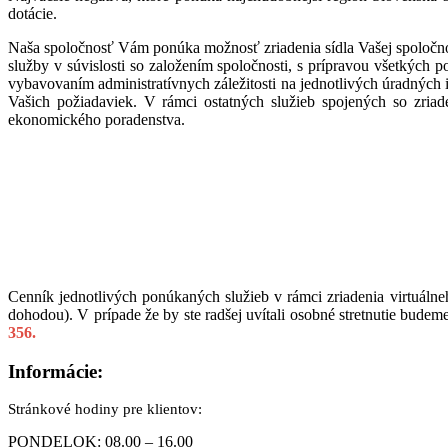
dotácie.
Naša spoločnosť Vám ponúka možnosť zriadenia sídla Vašej spoločno
služby v súvislosti so založením spoločnosti, s prípravou všetkýc
vybavovaním administratívnych záležitosti na jednotlivých úradných
Vašich požiadaviek. V rámci ostatných služieb spojených so zria
ekonomického poradenstva.
Cenník jednotlivých ponúkaných služieb v rámci zriadenia virtuálneho
dohodou). V prípade že by ste radšej uvítali osobné stretnutie bude
356.
Informácie:
Stránkové hodiny pre klientov:
PONDELOK: 08.00 – 16.00