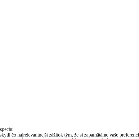
úspechu
tli čo najrelevantnejší zážitok tým, že si zapamätáme vaše preferencie