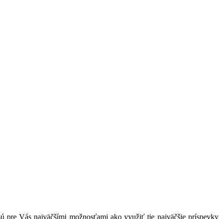
sú pre Vás najväčšími možnosťami ako využiť tie najväčšie príspevky